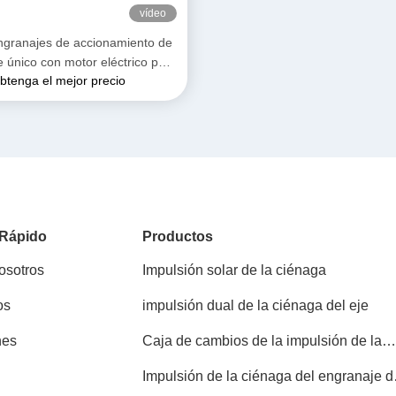
vídeo
ngranajes de accionamiento de
e único con motor eléctrico para
btenga el mejor precio
ma de seguimiento de montaje
fotovoltaico
 Rápido
Productos
osotros
Impulsión solar de la ciénaga
os
impulsión dual de la ciénaga del eje
nes
Caja de cambios de la impulsión de la
ciénaga
Impulsión de la ciénaga del engranaje d