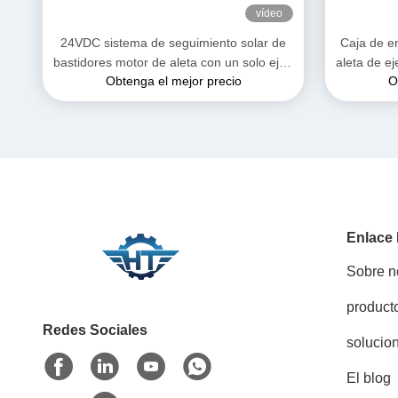
vídeo
24VDC sistema de seguimiento solar de
Caja de e
bastidores motor de aleta con un solo eje /
aleta de ej
Obtenga el mejor precio
O
doble eje de accionamiento
el siste
Enlace
Sobre n
product
Redes Sociales
solucio
El blog