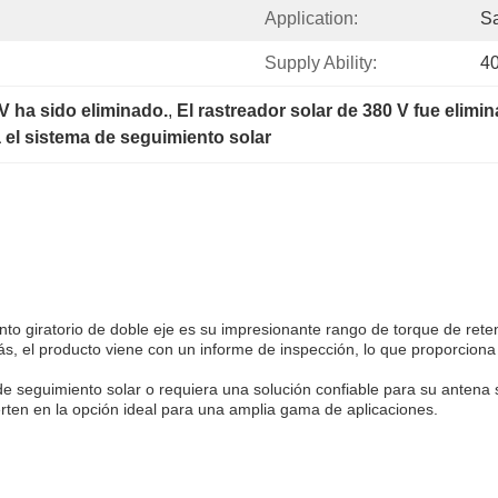
Application:
Sa
Supply Ability:
4
 V ha sido eliminado.
, 
El rastreador solar de 380 V fue elimi
a el sistema de seguimiento solar
nto giratorio de doble eje es su impresionante rango de torque de ret
s, el producto viene con un informe de inspección, lo que proporciona
e seguimiento solar o requiera una solución confiable para su antena sa
rten en la opción ideal para una amplia gama de aplicaciones.