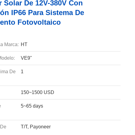
r Solar De 12V-380V Con
ión IP66 Para Sistema De
ento Fotovoltaico
a Marca:
HT
odelo:
VE9"
nima De
1
150~1500 USD
e
5~65 days
 De
T/T, Payoneer