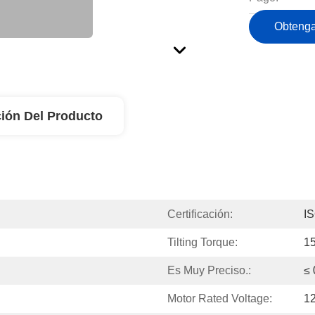
Obtenga
ión Del Producto
Certificación:
I
Tilting Torque:
1
Es Muy Preciso.:
≤ 
Motor Rated Voltage:
1