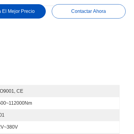
 El Mejor Precio
Contactar Ahora
SO9001, CE
500~112000Nm
01
2V~380V