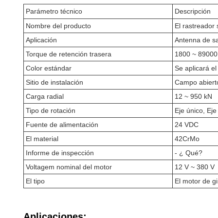
Parámetro técnico
Descripción
Nombre del producto
El rastreador
Aplicación
Antenna de sa
Torque de retención trasera
1800 ~ 8900
Color estándar
Se aplicará e
Sitio de instalación
Campo abiert
Carga radial
12 ~ 950 kN
Tipo de rotación
Eje único, Eje
Fuente de alimentación
24 VDC
El material
42CrMo
Informe de inspección
- ¿ Qué?
Voltagem nominal del motor
12 V ~ 380 V
El tipo
El motor de gi
Aplicaciones: