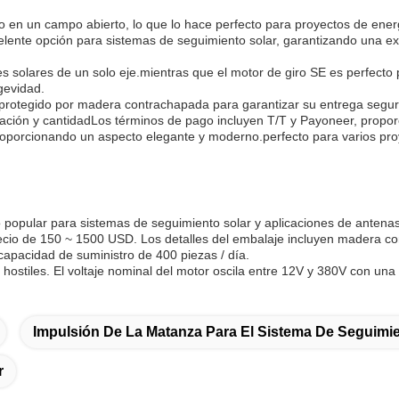
o en un campo abierto, lo que lo hace perfecto para proyectos de energí
ente opción para sistemas de seguimiento solar, garantizando una exp
s solares de un solo eje.mientras que el motor de giro SE es perfecto
gevidad.
 protegido por madera contrachapada para garantizar su entrega segura
ción y cantidadLos términos de pago incluyen T/T y Payoneer, proporci
proporcionando un aspecto elegante y moderno.perfecto para varios pro
 popular para sistemas de seguimiento solar y aplicaciones de antenas
cio de 150 ~ 1500 USD. Los detalles del embalaje incluyen madera co
apacidad de suministro de 400 piezas / día.
hostiles. El voltaje nominal del motor oscila entre 12V y 380V con un
Impulsión De La Matanza Para El Sistema De Seguimie
r