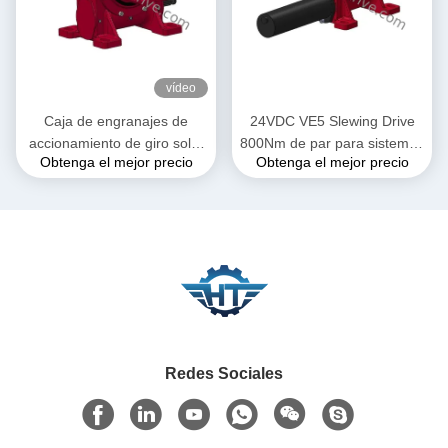
vídeo
Caja de engranajes de
24VDC VE5 Slewing Drive
accionamiento de giro solar
800Nm de par para sistemas
Obtenga el mejor precio
Obtenga el mejor precio
de 9": alto par de retención
de rastreo solar en
para seguidores solares
aplicaciones de canal
parabólico
Redes Sociales