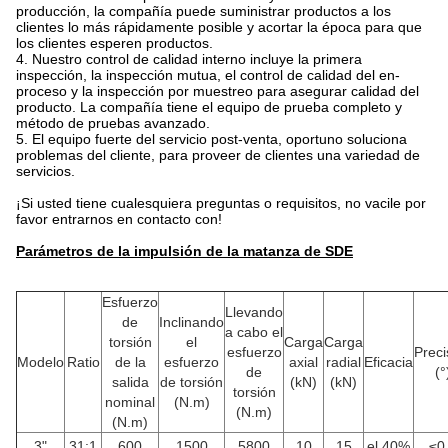
producción, la compañía puede suministrar productos a los
clientes lo más rápidamente posible y acortar la época para que
los clientes esperen productos.
4. Nuestro control de calidad interno incluye la primera
inspección, la inspección mutua, el control de calidad del en-
proceso y la inspección por muestreo para asegurar calidad del
producto. La compañía tiene el equipo de prueba completo y
método de pruebas avanzado.
5. El equipo fuerte del servicio post-venta, oportuno soluciona
problemas del cliente, para proveer de clientes una variedad de
servicios.
¡Si usted tiene cualesquiera preguntas o requisitos, no vacile por
favor entrarnos en contacto con!
Parámetros de la impulsión de la matanza de SDE
Esfuerzo
Llevando
de
Inclinando
a cabo el
torsión
el
Carga
Carga
esfuerzo
Preci
Modelo
Ratio
de la
esfuerzo
axial
radial
Eficacia
de
(°
salida
de torsión
(kN)
(kN)
torsión
nominal
(N.m)
(N.m)
(N.m)
3"
31:1
600
1500
5800
10
15
el 40%
≤0