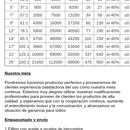
5"
37:1
800
6000
9200
16
27
el 40%
≤0
7"
57:1
2000
7500
13200
34
58
el 40%
≤0
9"
61:1
4300
16000
27200
60
130
el 40%
≤0
12"
78:1
5800
25000
40560
77
190
el 40%
≤0
14"
85:1
6750
48000
44200
110
230
el 40%
≤0
17"
102:1
9460
67000
53040
142
390
el 40%
≤0
21"
125:1
16000
89000
65000
337
640
el 40%
≤0
25"
150:1
21450
112000
89000
476
950
el 40%
≤0
Nuestra meta
Pondremos hacemos productos perfectos y proveeremos de
clientes experiencia satisfactoria del uso como nuestra meta
continua. Estamos muy alegres utilizar nuestras cualificaciones
profesionales para proveer de clientes los productos de alta
calidad, y esperamos que con la cooperación continua, aumente
el entendimiento mutuo y la comunicación, y alcanzamos un
situación de ganancia para todos.
Empaquetado y envío
1.Filling con aceite a prueba de herrumbre