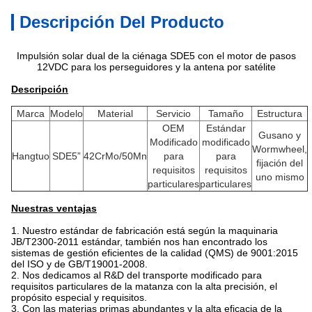
Descripción Del Producto
Impulsión solar dual de la ciénaga SDE5 con el motor de pasos
12VDC para los perseguidores y la antena por satélite
Descripción
Marca
Modelo
Material
Servicio
Tamaño
Estructura
OEM
Estándar
Gusano y
Modificado
modificado
Wormwheel,
Hangtuo
SDE5”
42CrMo/50Mn
para
para
fijación del
requisitos
requisitos
uno mismo
particulares
particulares
Nuestras ventajas
1. Nuestro estándar de fabricación está según la maquinaria
JB/T2300-2011 estándar, también nos han encontrado los
sistemas de gestión eficientes de la calidad (QMS) de 9001:2015
del ISO y de GB/T19001-2008.
2. Nos dedicamos al R&D del transporte modificado para
requisitos particulares de la matanza con la alta precisión, el
propósito especial y requisitos.
3. Con las materias primas abundantes y la alta eficacia de la