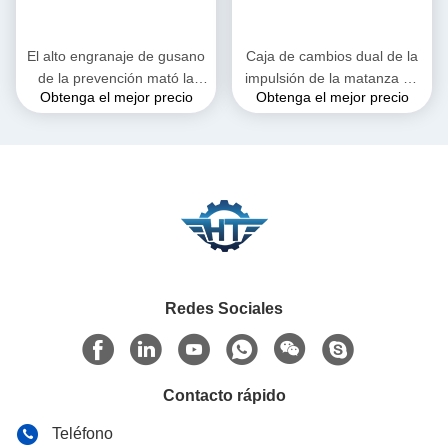
El alto engranaje de gusano
Caja de cambios dual de la
de la prevención mató la
impulsión de la matanza de
Obtenga el mejor precio
Obtenga el mejor precio
impulsión para el sistema de
AXIS de la alta precisión
seguimiento solar dual de
para la torre CSP del
AXIS
helióstato
Redes Sociales
Contacto rápido
Teléfono