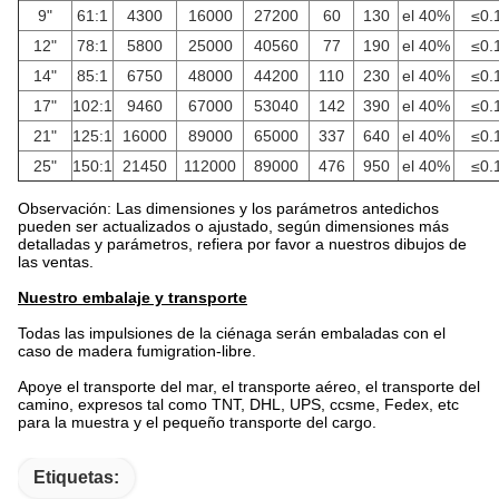
9"
61:1
4300
16000
27200
60
130
el 40%
≤0.
12"
78:1
5800
25000
40560
77
190
el 40%
≤0.
14"
85:1
6750
48000
44200
110
230
el 40%
≤0.
17"
102:1
9460
67000
53040
142
390
el 40%
≤0.
21"
125:1
16000
89000
65000
337
640
el 40%
≤0.
25"
150:1
21450
112000
89000
476
950
el 40%
≤0.
Observación: Las dimensiones y los parámetros antedichos
pueden ser actualizados o ajustado, según dimensiones más
detalladas y parámetros, refiera por favor a nuestros dibujos de
las ventas.
Nuestro embalaje y transporte
Todas las impulsiones de la ciénaga serán embaladas con el
caso de madera fumigration-libre.
Apoye el transporte del mar, el transporte aéreo, el transporte del
camino, expresos tal como TNT, DHL, UPS, ccsme, Fedex, etc
para la muestra y el pequeño transporte del cargo.
Etiquetas: