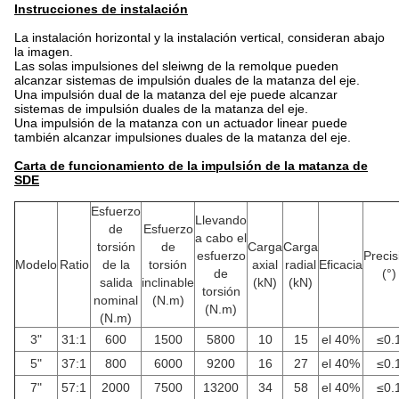
Instrucciones de instalación
La instalación horizontal y la instalación vertical, consideran abajo
la imagen.
Las solas impulsiones del sleiwng de la remolque pueden
alcanzar sistemas de impulsión duales de la matanza del eje.
Una impulsión dual de la matanza del eje puede alcanzar
sistemas de impulsión duales de la matanza del eje.
Una impulsión de la matanza con un actuador linear puede
también alcanzar impulsiones duales de la matanza del eje.
Carta de funcionamiento de la impulsión de la matanza de
SDE
Esfuerzo
Llevando
de
Esfuerzo
a cabo el
torsión
de
Carga
Carga
esfuerzo
Precis
Modelo
Ratio
de la
torsión
axial
radial
Eficacia
de
(°)
salida
inclinable
(kN)
(kN)
torsión
nominal
(N.m)
(N.m)
(N.m)
3"
31:1
600
1500
5800
10
15
el 40%
≤0.
5"
37:1
800
6000
9200
16
27
el 40%
≤0.
7"
57:1
2000
7500
13200
34
58
el 40%
≤0.